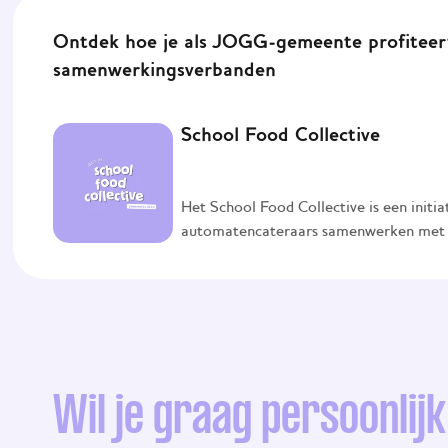
Ontdek hoe je als JOGG-gemeente profiteer
samenwerkingsverbanden
School Food Collective
Het School Food Collective is een init
automatencateraars samenwerken met 
wetenschappelijk onderwijsinstellingen
mbo scholen aantoonbaar gezonder te mak
Voedingscentrum is kennispartner op h
voedselkeuzegedrag, en adviseert bij d
Hoger- en wetenschappelijk onderwijsins
het inzichtelijk maken van wat werkt.
voor gezonder aanbod. Zo ontstaat een s
Wil je graag persoonlij
bijdraagt aan het versnellen van de no