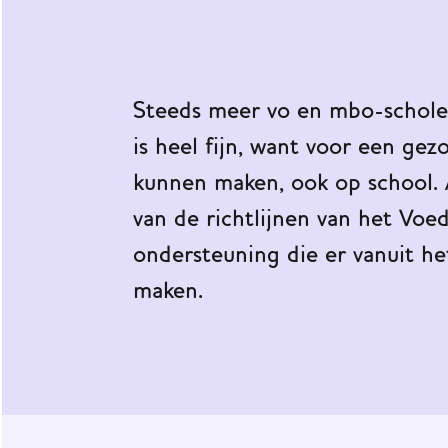
werknet
Praktijkvoorbeelden
Impact
Steeds meer vo en mbo-schole
van
JOGG
is heel fijn, want voor een ge
kunnen maken, ook op school.
Onze
ondersteuning
van de richtlijnen van het Voe
ondersteuning die er vanuit h
Nieuws
maken.
Agenda
JOGG
Gemeenten