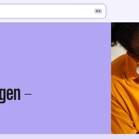
K
gen -