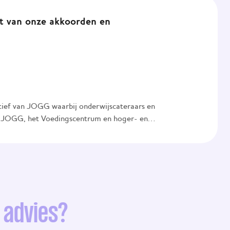
t van onze akkoorden en
iatief van JOGG waarbij onderwijscateraars en
JOGG, het Voedingscentrum en hoger- en
. Samen zetten ze zich in om het aanbod op vo- en
en. Ieder heeft een eigen rol. Het
et gebied van gezond, duurzaam aanbod en
e implementatie van de Richtlijn Eetomgevingen.
tellingen richten zich op monitoring, evaluatie en
 Onderwijscateraars en automatencateraars zorgen
tevige basis voor kennisdeling en innovatie, die
k advies?
odzakelijke normverandering.