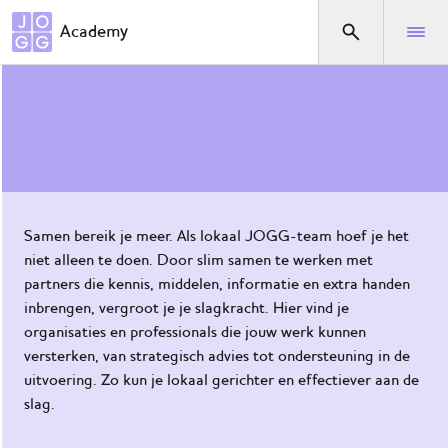
Direct naar het menu
Academy
Het JOGG-werknet
Waar
ben je
naar
op
zoek?
Samen bereik je meer. Als lokaal JOGG-team hoef je het
niet alleen te doen. Door slim samen te werken met
Home
partners die kennis, middelen, informatie en extra handen
De
inbrengen, vergroot je je slagkracht. Hier vind je
JOGG-
organisaties en professionals die jouw werk kunnen
aanpak
versterken, van strategisch advies tot ondersteuning in de
uitvoering. Zo kun je lokaal gerichter en effectiever aan de
De
slag.
KnGG-
aanpak