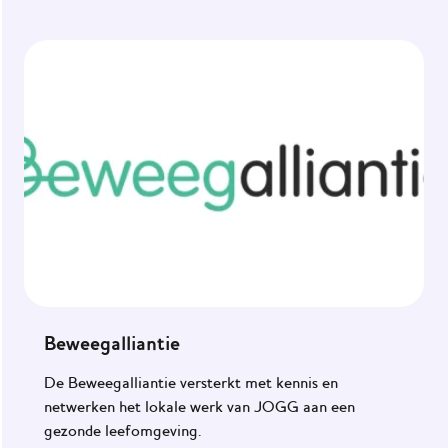
Maak de
omgeving
gezond
Het
JOGG-
werknet
Praktijkvoorbeelden
Impact
van
JOGG
Onze
Beweegalliantie
ondersteuning
De Beweegalliantie versterkt met kennis en
netwerken het lokale werk van JOGG aan een
Nieuws
gezonde leefomgeving.