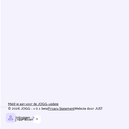
Maak de
omgeving
gezond
Het
JOGG-
werknet
Praktijkvoorbeelden
Impact
van
JOGG
Onze
ondersteuning
Meld je aan voor de JOGG-update
© 2026 JOGG -
v
0.1 beta
Privacy Statement
Website door JUST
Inloggen
Nieuws
Terug naar boven