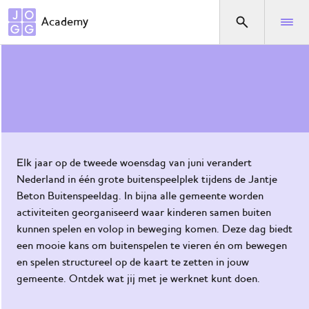
Direct naar het menu
Academy
Jantje Beton Buitenspeeldag
Waar
ben je
naar
op
zoek?
Elk jaar op de tweede woensdag van juni verandert
Nederland in één grote buitenspeelplek tijdens de Jantje
Home
Beton Buitenspeeldag. In bijna alle gemeente worden
De
activiteiten georganiseerd waar kinderen samen buiten
JOGG-
kunnen spelen en volop in beweging komen. Deze dag biedt
aanpak
een mooie kans om buitenspelen te vieren én om bewegen
en spelen structureel op de kaart te zetten in jouw
De
gemeente. Ontdek wat jij met je werknet kunt doen.
KnGG-
aanpak