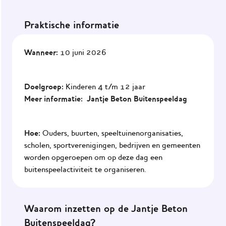
Maak de
Praktische informatie
omgeving
gezond
Wanneer:
10 juni 2026
Het
JOGG-
werknet
Doelgroep:
Kinderen 4 t/m 12 jaar
Meer informatie:
Jantje Beton Buitenspeeldag
Praktijkvoorbeelden
Impact
Hoe:
Ouders, buurten, speeltuinenorganisaties,
van
scholen, sportverenigingen, bedrijven en gemeenten
JOGG
worden opgeroepen om op deze dag een
Onze
buitenspeelactiviteit te organiseren.
ondersteuning
Waarom inzetten op de Jantje Beton
Nieuws
Buitenspeeldag?