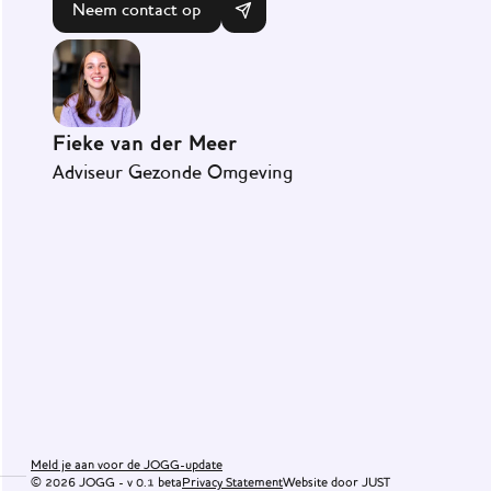
Neem contact op
Fieke van der Meer
Adviseur Gezonde Omgeving
Onze
visie
Communicatiemiddelen
Veelgestelde
vragen
Meld je aan voor de JOGG-update
© 2026 JOGG -
v
0.1 beta
Privacy Statement
Website door JUST