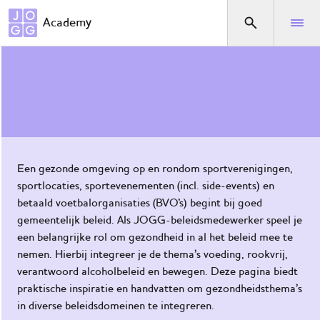
Direct naar het menu
Academy
Gemeentelijk beleid in de sport
Waar
ben je
naar
op
zoek?
Een gezonde omgeving op en rondom sportverenigingen,
sportlocaties, sportevenementen (incl. side-events) en
Home
betaald voetbalorganisaties (BVO's) begint bij goed
De
gemeentelijk beleid. Als JOGG-beleidsmedewerker speel je
JOGG-
een belangrijke rol om gezondheid in al het beleid mee te
aanpak
nemen. Hierbij integreer je de thema’s voeding, rookvrij,
verantwoord alcoholbeleid en bewegen. Deze pagina biedt
De
praktische inspiratie en handvatten om gezondheidsthema’s
KnGG-
in diverse beleidsdomeinen te integreren.
aanpak