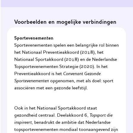
Maak de
omgeving
Voorbeelden en mogelijke verbindingen
gezond
Het
Sportevenementen
JOGG-
Sportevenementen spelen een belangrijke rol binnen
werknet
het
Nationaal Preventieakkoord (2018)
, het
Nationaal Sportakkoord (2018
) en de
Nederlandse
Praktijkvoorbeelden
Topsportevenementen Strategie (2020)
. In het
Convenant Gezonde
Impact
Preventieakkoord is het
Sportevenementen
van
opgenomen, met als doel: sport
JOGG
associëren met een gezonde leefstijl.
Onze
ondersteuning
Ook in het Nationaal Sportakkoord staat
Topsport die
gezondheid centraal.
Deelakkoord 6,
inspireert
, benadrukt de ambitie dat Nederlandse
Nieuws
topsportevenementen mondiaal toonaangevend zijn