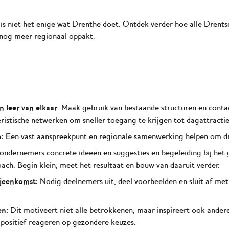
s niet het enige wat Drenthe doet. Ontdek verder hoe
alle Drent
 nog meer regionaal oppakt
.
 leer van elkaar
: Maak gebruik van bestaande structuren en cont
ristische netwerken om sneller toegang te krijgen tot dagattract
:
Een vast aanspreekpunt en regionale samenwerking helpen om dr
ndernemers concrete ideeën en suggesties en begeleiding bij het
ch. Begin klein, meet het resultaat en bouw van daaruit verder.
ijeenkomst:
Nodig deelnemers uit, deel voorbeelden en sluit af me
en:
Dit motiveert niet alle betrokkenen, maar inspireert ook andere
 positief reageren op gezondere keuzes.