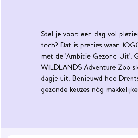
werknet
Praktijkvoorbeelden
Impact
Stel je voor: een dag vol plez
van
JOGG
toch? Dat is precies waar JO
met de 'Ambitie Gezond Uit'. 
Onze
ondersteuning
WILDLANDS Adventure Zoo slote
dagje uit. Benieuwd hoe Drent
Nieuws
gezonde keuzes nóg makkelijker
Agenda
JOGG
Gemeenten