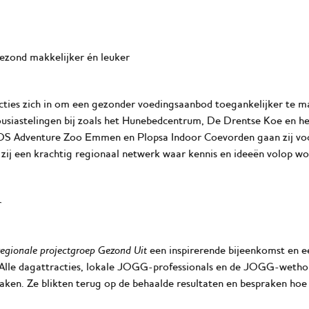
ezond makkelijker én leuker
cties zich in om een gezonder voedingsaanbod toegankelijker te ma
iastelingen bij zoals het Hunebedcentrum, De Drentse Koe en h
S Adventure Zoo Emmen en Plopsa Indoor Coevorden gaan zij vo
zij een krachtig regionaal netwerk waar kennis en ideeën volop wo
r
regionale projectgroep Gezond Uit
een inspirerende bijeenkomst en 
 Alle dagattracties, lokale JOGG-professionals en de JOGG-wet
maken. Ze blikten terug op de behaalde resultaten en bespraken h