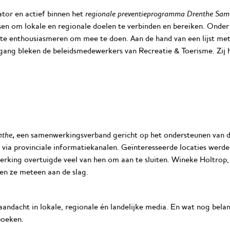
regionale preventieprogramma Drenthe Sam
or en actief binnen het
en om lokale en regionale doelen te verbinden en bereiken. Onder l
te enthousiasmeren om mee te doen. Aan de hand van een lijst met 
ngang bleken de beleidsmedewerkers van Recreatie & Toerisme. Zij 
nthe
,
een samenwerkingsverband gericht op het ondersteunen van de 
kt via provinciale informatiekanalen. Geïnteresseerde locaties wer
rking overtuigde veel van hen om aan te sluiten. Wineke Holtrop
den ze meteen aan de slag.
aandacht in
lokale
, regionale én landelijke media. En wat nog belan
boeken.