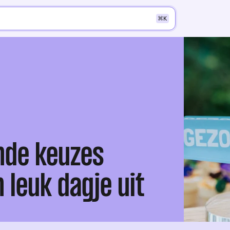
K
nde keuzes
 leuk dagje uit