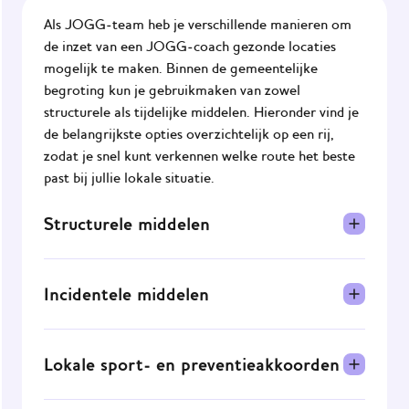
Als JOGG‑team heb je verschillende manieren om
de inzet van een JOGG‑coach gezonde locaties
mogelijk te maken. Binnen de gemeentelijke
begroting kun je gebruikmaken van zowel
structurele als tijdelijke middelen. Hieronder vind je
de belangrijkste opties overzichtelijk op een rij,
zodat je snel kunt verkennen welke route het beste
past bij jullie lokale situatie.
Structurele middelen
Financier de rol vanuit de meerjaren- of
gemeentelijke begroting onder beleidsdomeinen
Incidentele middelen
zoals volksgezondheid, sport, jeugd of het sociaal
domein. Als jouw gemeente de JOGG‑coach hieruit
Dit gaat om tijdelijke potjes. Denk aan algemene
betaalt, zorgt dat voor continuïteit zekerheid,
reserves, wijkbudgetten, preventie- en
Lokale sport- en preventieakkoorden
vergelijkbaar met hoe een JOGG-regisseur
handhavingsplannen en SPUK- en GALA-subsidies.
structureel gefinancierd wordt.
Deze middelen zijn tijdelijk, maar kunnen een