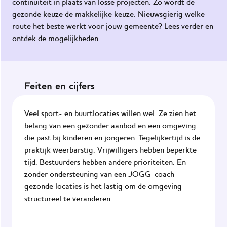
continuïteit in plaats van losse projecten. Zo wordt de
gezonde keuze de makkelijke keuze. Nieuwsgierig welke
Maak de
route het beste werkt voor jouw gemeente? Lees verder en
omgeving
ontdek de mogelijkheden.
gezond
Het
JOGG-
Feiten en cijfers
werknet
Praktijkvoorbeelden
Veel sport- en buurtlocaties willen wel. Ze zien het
Impact
belang van een gezonder aanbod en een omgeving
van
die past bij kinderen en jongeren. Tegelijkertijd is de
JOGG
praktijk weerbarstig. Vrijwilligers hebben beperkte
tijd. Bestuurders hebben andere prioriteiten. En
Onze
zonder ondersteuning van een JOGG-coach
ondersteuning
gezonde locaties is het lastig om de omgeving
structureel te veranderen.
Nieuws