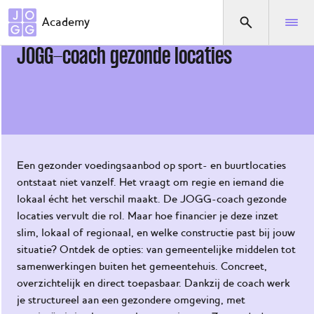
Direct naar het menu
Academy
Zo organiseer en financier je de
JOGG-coach gezonde locaties
Waar
ben je
naar
op
zoek?
Een gezonder voedingsaanbod op sport- en buurtlocaties
ontstaat niet vanzelf. Het vraagt om regie en iemand die
Home
lokaal écht het verschil maakt. De JOGG-coach gezonde
De
locaties vervult die rol. Maar hoe financier je deze inzet
JOGG-
slim, lokaal of regionaal, en welke constructie past bij jouw
aanpak
situatie? Ontdek de opties: van gemeentelijke middelen tot
samenwerkingen buiten het gemeentehuis. Concreet,
De
overzichtelijk en direct toepasbaar. Dankzij de coach werk
KnGG-
je structureel aan een gezondere omgeving, met
aanpak