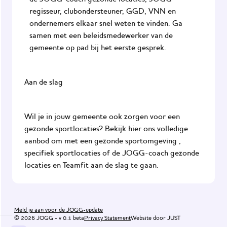
regisseur, clubondersteuner, GGD, VNN en
ondernemers elkaar snel weten te vinden. Ga
samen met een beleidsmedewerker van de
gemeente op pad bij het eerste gesprek.
Aan de slag
Wil je in jouw gemeente ook zorgen voor een
gezonde sportlocaties? Bekijk hier ons volledige
Onze
aanbod om met een
gezonde sportomgeving
,
visie
specifiek
sportlocaties
of de
JOGG-coach gezonde
locaties
en
Teamfit
aan de slag te gaan.
Communicatiemiddelen
Veelgestelde
vragen
Meld je aan voor de JOGG-update
© 2026 JOGG -
v
0.1 beta
Privacy Statement
Website door JUST