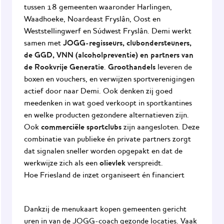
tussen 18 gemeenten waaronder Harlingen,
Waadhoeke, Noardeast Fryslân, Oost en
Weststellingwerf en Súdwest Fryslân. Demi werkt
JOGG-regisseurs, clubondersteuners,
samen met
de GGD, VNN (alcoholpreventie) en partners van
de Rookvrije Generatie
Groothandels
.
leveren de
boxen en vouchers, en verwijzen sportverenigingen
actief door naar Demi. Ook denken zij goed
meedenken in wat goed verkoopt in sportkantines
en welke producten gezondere alternatieven zijn.
commerciële sportclubs
Ook
zijn aangesloten. Deze
combinatie van
publieke én private partners
zorgt
dat signalen sneller worden opgepakt en dat de
olievlek
werkwijze zich als een
verspreidt.
Hoe Friesland de inzet organiseert én financiert
Dankzij de menukaart kopen gemeenten gericht
uren in van de JOGG-coach gezonde locaties. Vaak