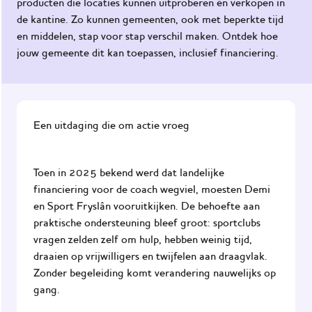
producten die locaties kunnen uitproberen én verkopen in
de kantine. Zo kunnen gemeenten, ook met beperkte tijd
Maak de
en middelen, stap voor stap verschil maken. Ontdek hoe
omgeving
jouw gemeente dit kan toepassen, inclusief financiering.
gezond
Het
JOGG-
werknet
Een uitdaging die om actie vroeg
Praktijkvoorbeelden
Impact
Toen in 2025 bekend werd dat landelijke
van
financiering voor de coach wegviel, moesten Demi
JOGG
en Sport Fryslân vooruitkijken. De behoefte aan
praktische ondersteuning bleef groot: sportclubs
Onze
vragen zelden zelf om hulp, hebben weinig tijd,
ondersteuning
draaien op vrijwilligers en twijfelen aan draagvlak.
Zonder begeleiding komt verandering nauwelijks op
gang.
Nieuws