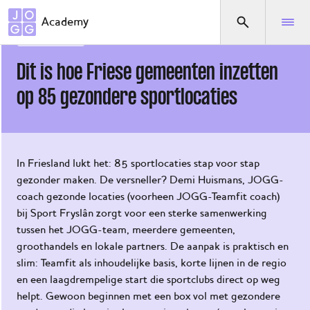
Direct naar het menu
Academy
Praktijkvoorbeelden
Dit is hoe Friese gemeenten inzetten op 85 gezondere sportlocaties
30 januari 2026
Dit is hoe Friese gemeenten inzetten
Waar
ben je
op 85 gezondere sportlocaties
naar
op
zoek?
In Friesland lukt het: 85 sportlocaties stap voor stap
gezonder maken. De versneller? Demi Huismans, JOGG-
Home
coach gezonde locaties (voorheen JOGG-Teamfit coach)
De
bij Sport Fryslân zorgt voor een sterke samenwerking
JOGG-
tussen het JOGG-team, meerdere gemeenten,
aanpak
groothandels en lokale partners. De aanpak is praktisch en
slim: Teamfit als inhoudelijke basis, korte lijnen in de regio
De
en een laagdrempelige start die sportclubs direct op weg
KnGG-
helpt. Gewoon beginnen met een box vol met gezondere
aanpak