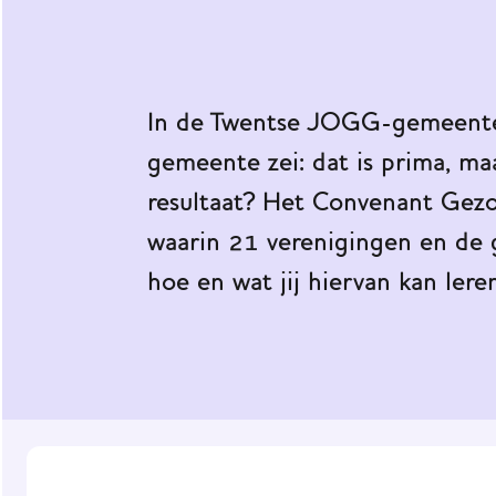
werknet
Praktijkvoorbeelden
Impact
In de Twentse JOGG-gemeente 
van
JOGG
gemeente zei: dat is prima, ma
resultaat? Het Convenant Gez
Onze
ondersteuning
waarin 21 verenigingen en de
hoe en wat jij hiervan kan lere
Nieuws
Agenda
JOGG
Gemeenten