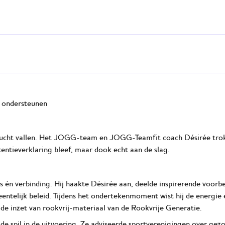
ngsaanbod aan. Ze promoten bijvoorbeeld het drinken van water en
aanpassen van hun assortiment, onder andere via de Teamfit werkwij
igingen spreken duidelijke regels af over het schenken en gebruik
 trainers en leden. Daarbij wordt slim aangehaakt op de BOBsport
sportclubs bespreekbaar maakt.
nden ook de sportverenigingen zelf. Daarom maken ze hun sportter
municatie zorgen ze dat iedereen weet: hier sport en groei je op 
 ondersteunen
e lucht vallen. Het JOGG-team en JOGG-Teamfit coach Désirée tro
intentieverklaring bleef, maar dook echt aan de slag.
 én verbinding. Hij haakte Désirée aan, deelde inspirerende voor
telijk beleid. Tijdens het ondertekenmoment wist hij de energie er
 de inzet van rookvrij-materiaal van de Rookvrije Generatie.
spil in de uitvoering. Ze adviseerde sportverenigingen over gezon