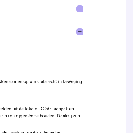
 gezondere snacks. Verenigingen krijgen
ze.
 ervan. NIX18 is de norm en er is volop
-campagne, gefinancierd door de
reinen en kantines rookvrij. Met
in een gezonde omgeving.
kken samen op om clubs echt in beweging
beelden uit de lokale JOGG-aanpak en
in te krijgen én te houden. Dankzij zijn
de voeding, rookvrij beleid en