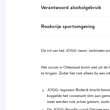
Sportkantines bieden een gezonder voedi
praktische ondersteuning en tips bij het 
Verantwoord alcoholgebruik
Alcohol wordt niet gepromoot. Punt. Veren
aandacht voor bewustwording bij ouders,
Rookvrije sportomgeving
provincie, die alcohol in het verkeer op 
Sporten en roken? Dat gaat niet samen vi
duidelijke rookvrije zones en actieve com
De rol van het JOGG-team: verbinden en
Het succes in Oldenzaal komt niet uit d
te krijgen. Zodat het niet alleen bij een 
JOGG-regisseur Roderik bracht kennis
koppelde het convenant slim aan gemeen
inzet werden ook acties gestart, zoals
De JOGG-Teamfit coach Désirée was de 