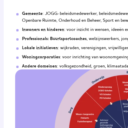
Gemeente
: JOGG-beleidsmedewerker, beleidsmedewerk
Openbare Ruimte, Onderhoud en Beheer, Sport en bewe
Inwoners en kinderen
: voor inzicht in wensen, ideeën 
Professionals:
Buurtsportcoaches
, welzijnswerkers, jo
Lokale initiatieven
: wijkraden, verenigingen, vrijwillig
Woningcorporaties
: voor inrichting van woonomgevin
Andere domeinen
: volksgezondheid, groen, klimaatada