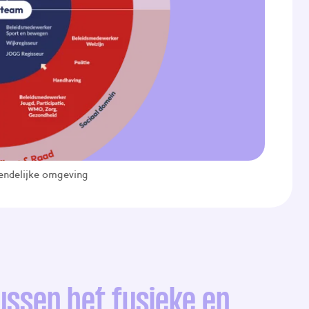
iendelijke omgeving
ussen het fysieke en