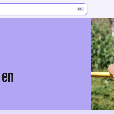
K
 en