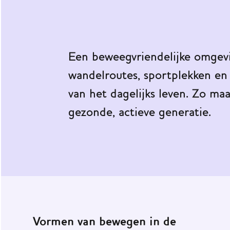
werknet
Praktijkvoorbeelden
Impact
Een beweegvriendelijke omgevin
van
JOGG
wandelroutes, sportplekken en
van het dagelijks leven. Zo ma
Onze
ondersteuning
gezonde, actieve generatie.
Nieuws
Agenda
JOGG
Gemeenten
Vormen van bewegen in de